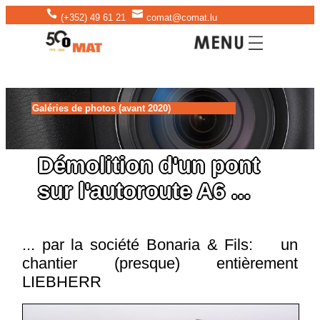
(+352) 49 61 21
comat@comat.lu
Galéries de photos (avant 2020)
Démolition d'un pont
sur l'autoroute A6 ...
... par la société Bonaria & Fils: un
chantier (presque) entièrement
LIEBHERR